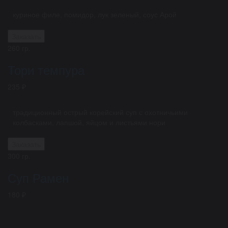
куриное филе, помидор, лук зеленый, соус Арой
Заказать
260 гр.
Тори темпура
235 ₽
традиционный острый корейский суп с охотничьими
колбасками, лапшой, яйцом и листьями нори
Заказать
300 гр.
Суп Рамен
180 ₽