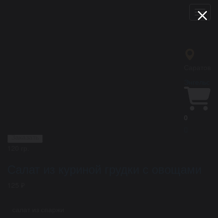
Мен
лосось запеченый, свежие овощи, соус чесночный
Заказать
120 гр.
Саратов
Салат Коул слоу с запеченым
лососем
Энгельс
190 ₽
0
Заказать
120 гр.
Салат из куриной грудки с овощами
125 ₽
салат из спаржи