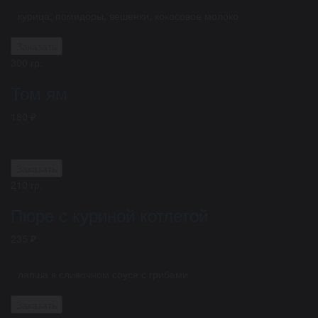
курица, помидоры, вешенки, кокосовое молоко
Заказать
300 гр.
Том ям
180 ₽
Заказать
210 гр.
Пюре с куриной котлетой
235 ₽
лапша в сливочном соусе с грибами
Заказать