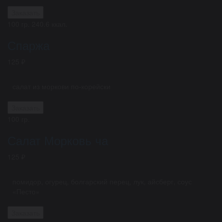
Заказать
100 гр.
240.6 ккал.
Спаржа
125 ₽
салат из моркови по-корейски
Заказать
100 гр.
Салат Морковь ча
125 ₽
помидор, огурец, болгарский перец, лук, айсберг, соус
«Песто»
Заказать