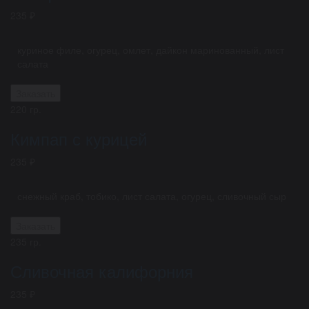
235 ₽
куриное филе, огурец, омлет, дайкон маринованный, лист
салата
Заказать
220 гр.
Кимпап с курицей
235 ₽
снежный краб, тобико, лист салата, огурец, сливочный сыр
Заказать
235 гр.
Сливочная калифорния
235 ₽