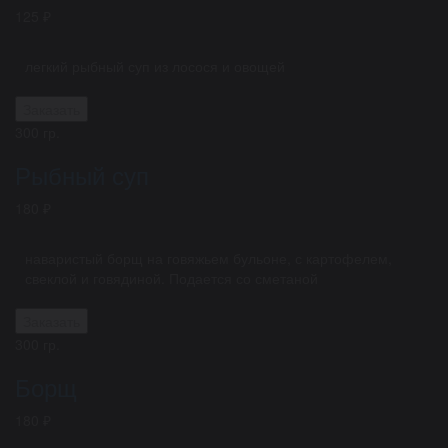
125 ₽
легкий рыбный суп из лосося и овощей
Заказать
300 гр.
Рыбный суп
180 ₽
наваристый борщ на говяжьем бульоне, с картофелем,
свеклой и говядиной. Подается со сметаной
Заказать
300 гр.
Борщ
180 ₽