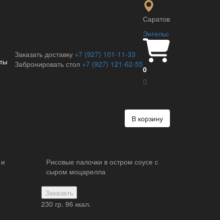
Саратов
Энгельс
м в соевом соусе
Заказать доставку
+7 (927) 101-11-33
ты
Забронировать стол
+7 (927) 121-62-55
0
В корзину
 и
Рисовые палочки в остром соусе с
сыром моцарелла
Заказать
230 гр.
96 ккал.