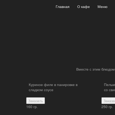
Главная
О кафе
Меню
Вместе с этим блюдом
Куриное филе в панировке в
Пельм
сладком соусе
со сви
Заказать
Заказа
160 гр.
250 гр.