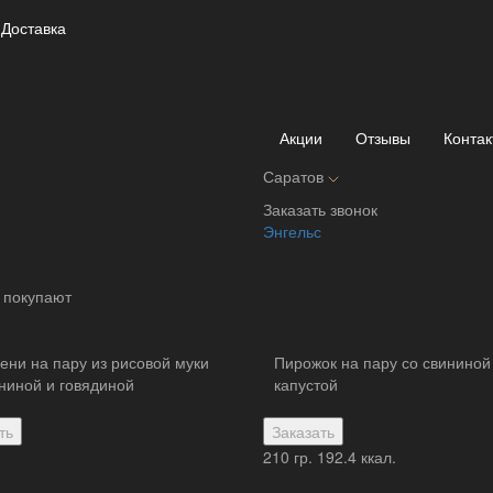
Доставка
Креветки к пиву
780 ₽
Креветки обжаренные с имбире
Акции
Отзывы
Контак
Параметры:
Саратов
Вес :
150 гр.
Заказать звонок
Энгельс
 покупают
ени на пару из рисовой муки
Пирожок на пару со свининой
ниной и говядиной
капустой
ть
Заказать
210 гр.
192.4 ккал.