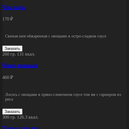
Чок паль
170 ₽
Свиная шея обжаренная с овощами в остро-сладком соусе
Заказать
260 гр.
131 ккал.
Чеюк поккым
460 ₽
Лосось с овощами в пряно-сливочном соусе том ям с гарниром из
риса
Заказать
300 гр.
126.3 ккал.
Лосось том ям