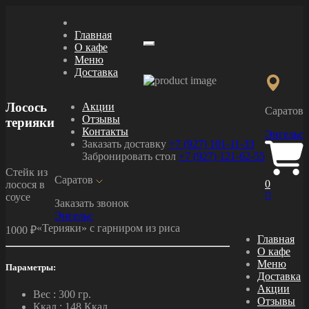
Главная
О кафе
Меню
Меню
Доставка
Лосось
Акции
Саратов
Отзывы
терияки
Контакты
Энгельс
Заказать доставку
+7 (927) 101-11-33
Забронировать стол
+7 (927) 121-62-55
Стейк из
Саратов
0
лосося в
соусе
Заказать звонок
Энгельс
«Терияки» с гарниром из риса
1000 ₽
Главная
О кафе
Меню
Параметры:
Доставка
Акции
Вес :
300 гр.
Отзывы
Ккал :
148 Ккал